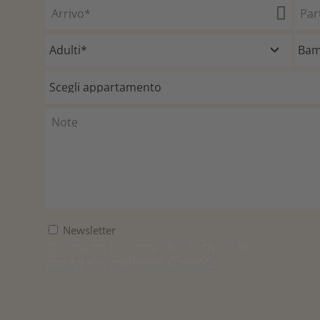
Newsletter
Qui trovate la nostra informativa sulla
privacy
e le
condizioni di revoca
.