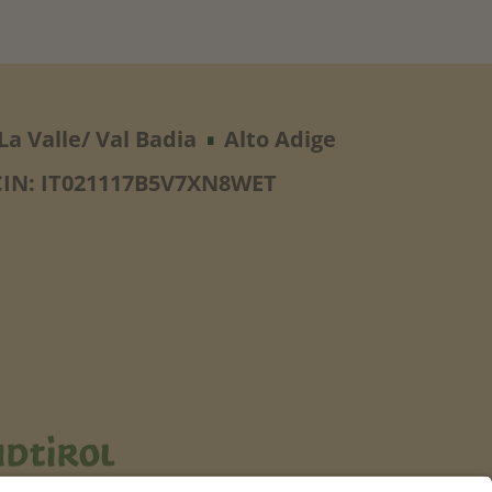
La Valle/ Val Badia
Alto Adige
∎
CIN: IT021117B5V7XN8WET