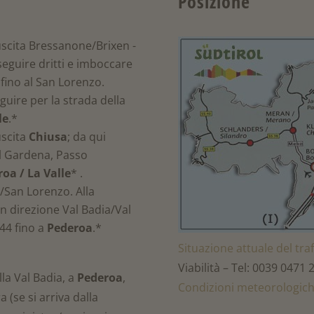
Posizione
uscita Bressanone/Brixen -
eguire dritti e imboccare
 fino al San Lorenzo.
guire per la strada della
le
.*
uscita
Chiusa
; da qui
al Gardena, Passo
oa / La Valle
* .
/San Lorenzo. Alla
n direzione Val Badia/Val
44 fino a
Pederoa
.*
Situazione attuale del traf
Viabilità – Tel: 0039 0471
la Val Badia, a
Pederoa
,
Condizioni meteorologiche
a (se si arriva dalla