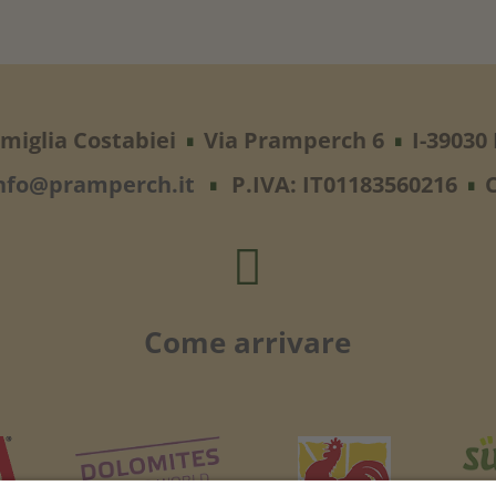
miglia Costabiei
Via Pramperch 6
I-39030 
∎
∎
nfo@pramperch.it
P.IVA: IT01183560216
∎
∎

Come arrivare