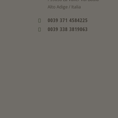
Alto Adige / Italia
0039 371 4584225

0039 338 3819063
