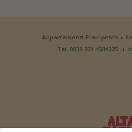
Appartamenti Pramperch
Fa
∎
Tel. 0039 371 4584225
i
∎