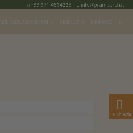
+39 371 4584225
info@pramperch.it
NZE ESCURSIONISTICHE
BICICLETTA
INVERNO
i
Richiesta