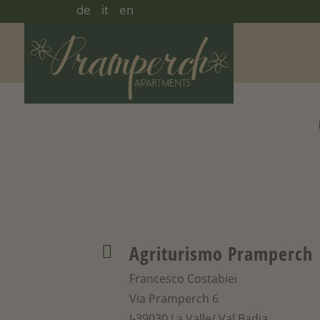
de
it
en
Agriturismo Pramperch

Francesco Costabiei
Via Pramperch 6
I-39030 La Valle/ Val Badia