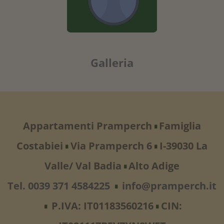
Galleria
Appartamenti Pramperch
Famiglia
∎
Costabiei
Via Pramperch 6
I-39030 La
∎
∎
Valle/ Val Badia
Alto Adige
∎
Tel. 0039 371 4584225
info@pramperch.it
∎
P.IVA: IT01183560216
CIN:
∎
∎