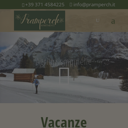
+39 371 4584225
info@pramperch.it
Agriturismo nelle
Dolomiti
Vacanze