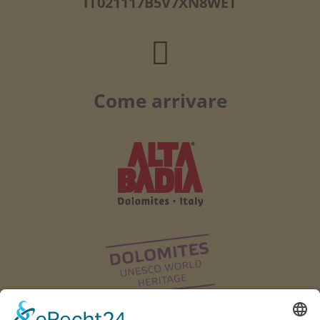
IT021117B5V7XN8WET

Come arrivare