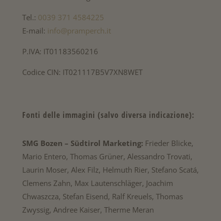
Tel.:
0039 371 4584225
E-mail:
info@pramperch.it
P.IVA: IT01183560216
Codice CIN: IT021117B5V7XN8WET
Fonti delle immagini (salvo diversa indicazione):
SMG Bozen – Südtirol Marketing:
Frieder Blicke,
Mario Entero, Thomas Grüner, Alessandro Trovati,
Laurin Moser, Alex Filz, Helmuth Rier, Stefano Scatá,
Clemens Zahn, Max Lautenschläger, Joachim
Chwaszcza, Stefan Eisend, Ralf Kreuels, Thomas
Zwyssig, Andree Kaiser, Therme Meran